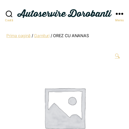
Autoservire
Caută
Meniu
Dorobanti
Prima pagină
/
Garnituri
/ OREZ CU ANANAS
🔍