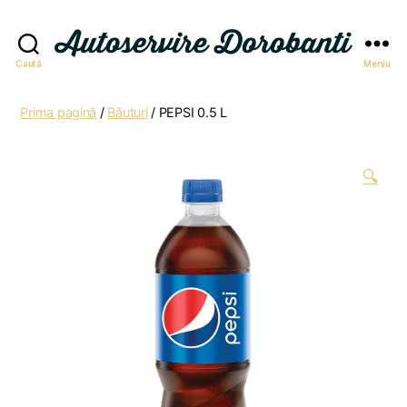
Autoservire
Caută
Meniu
Dorobanti
Prima pagină
/
Băuturi
/ PEPSI 0.5 L
🔍