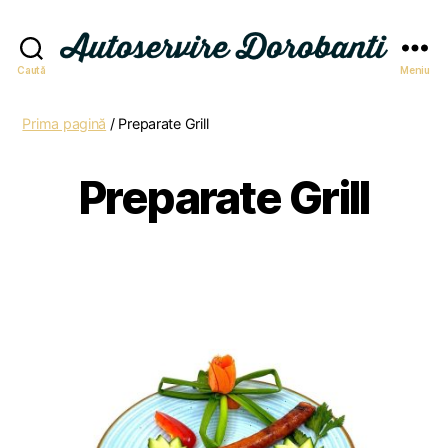
Autoservire
Caută
Meniu
Dorobanti
Prima pagină
/ Preparate Grill
Preparate Grill