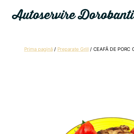
Autoservire
Dorobanti
Prima pagină
/
Preparate Grill
/ CEAFĂ DE PORC G