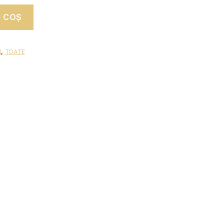
N COȘ
l
,
TOATE