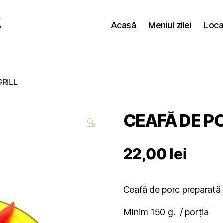
Acasă
Meniul zilei
Loca
RILL
CEAFĂ DE P
🔍
22,00
lei
Ceafă de porc preparată 
MInim 150 g. / porția